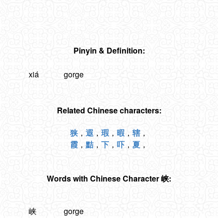
Pinyin & Definition:
xiá
gorge
Related Chinese characters:
狭
，
遐
，
瑕
，
暇
，
辖
，
霞
，
黠
，
下
，
吓
，
夏
，
Words with Chinese Character 峡:
峡
gorge