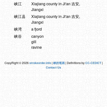
峡江
Xiajiang county in Ji'an 吉安,
Jiangxi
峡江县
Xiajiang county in Ji'an 吉安,
Jiangxi
峡湾
a fjord
峡谷
canyon
gill
ravine
CopyRight © 2026
strokeorder.info
|
峡的笔画
| Definitions by
CC-CEDICT
|
Contact Us