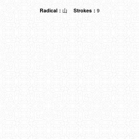
Radical：
山
Strokes：
9