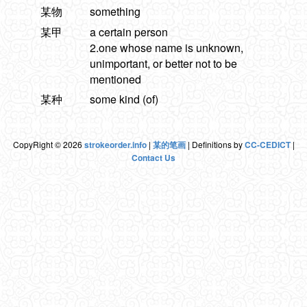
某物
something
某甲
a certain person
2.one whose name is unknown,
unimportant, or better not to be
mentioned
某种
some kind (of)
CopyRight © 2026
strokeorder.info
|
某的笔画
| Definitions by
CC-CEDICT
|
Contact Us