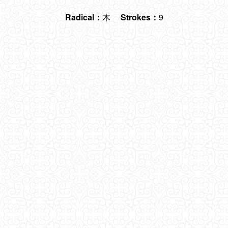
Radical：
木
Strokes：
9