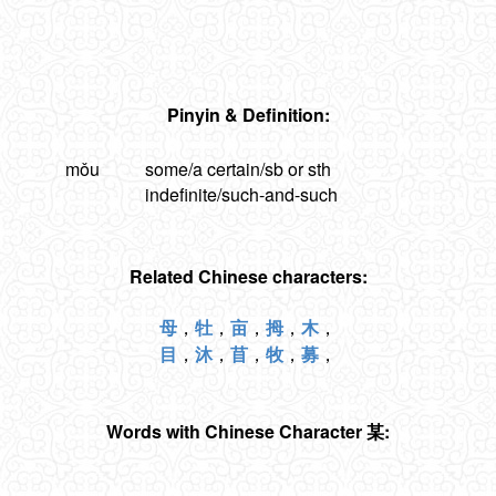
Pinyin & Definition:
mǒu
some/a certain/sb or sth
indefinite/such-and-such
Related Chinese characters:
母
，
牡
，
亩
，
拇
，
木
，
目
，
沐
，
苜
，
牧
，
募
，
Words with Chinese Character 某: