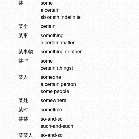
某
some
a certain
sb or sth indefinite
某个
certain
某事
something
a certain matter
某事物
something or other
某些
some
certain (things)
某人
someone
a certain person
some people
某处
somewhere
某时
sometime
某某
so-and-so
such-and-such
某某人
so-and-so