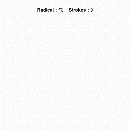
Radical：
气
Strokes：
9