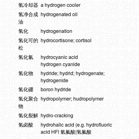
氢冷却器
a hydrogen cooler
氢净合成
hydrogenated oil
油
氢化
hydrogenation
氢化可的
hydrocortisone; cortisol
松
氢化氰
hydrocyanic acid
hydrogen cyanide
氢化物
hydride; hydrid; hydrogenate;
hydrogenide
氢化硼
boron hydride
氢化聚合
hydropolymer; hudropolymer
物
氢化裂解
hydro-cracking
氢卤酸
hydrohalic acid (e.g. hydrofluoric
acid HFl 氫氟酸|氢氟酸