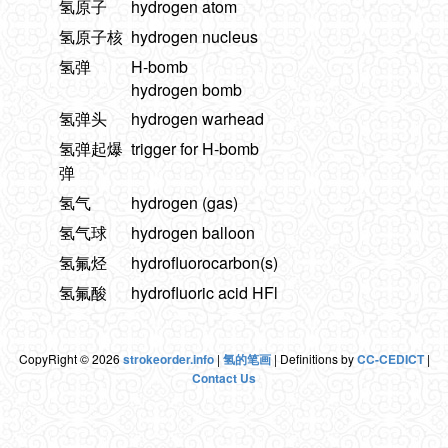
氢原子
hydrogen atom
氢原子核
hydrogen nucleus
氢弹
H-bomb
hydrogen bomb
氢弹头
hydrogen warhead
氢弹起爆
trigger for H-bomb
弹
氢气
hydrogen (gas)
氢气球
hydrogen balloon
氢氟烃
hydrofluorocarbon(s)
氢氟酸
hydrofluoric acid HFl
CopyRight © 2026
strokeorder.info
|
氢的笔画
| Definitions by
CC-CEDICT
|
Contact Us