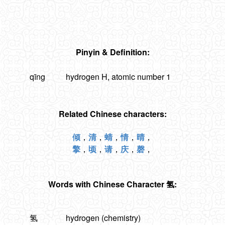
Pinyin & Definition:
qīng
hydrogen H, atomic number 1
Related Chinese characters:
倾
，
清
，
蜻
，
情
，
晴
，
擎
，
顷
，
请
，
庆
，
磬
，
Words with Chinese Character 氢:
氢
hydrogen (chemistry)