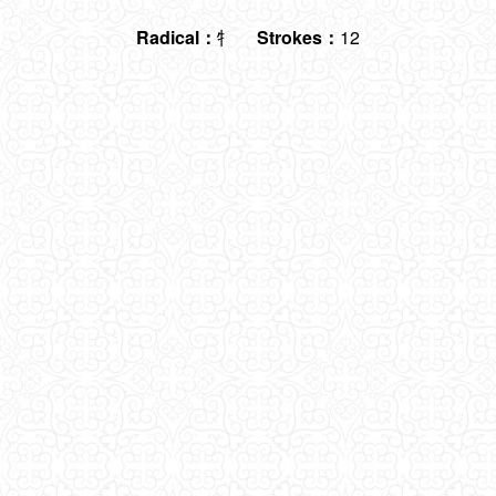
Radical：
牜
Strokes：
12