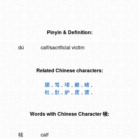
Pinyin & Definition:
dú
calf/sacrificial victim
Related Chinese characters:
牍
，
笃
，
堵
，
赌
，
睹
，
杜
，
肚
，
妒
，
度
，
渡
，
Words with Chinese Character 犊:
犊
calf