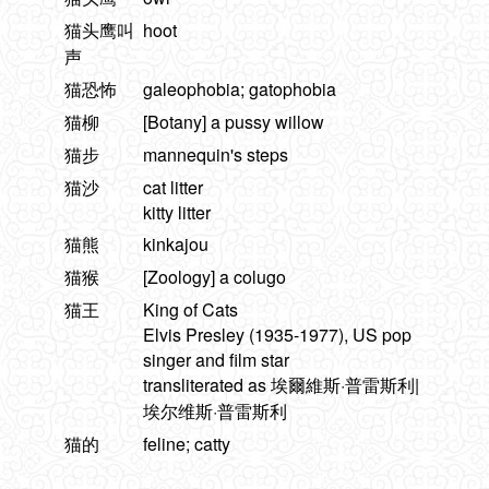
猫头鹰叫
hoot
声
猫恐怖
galeophobia; gatophobia
猫柳
[Botany] a pussy willow
猫步
mannequin's steps
猫沙
cat litter
kitty litter
猫熊
kinkajou
猫猴
[Zoology] a colugo
猫王
King of Cats
Elvis Presley (1935-1977), US pop
singer and film star
transliterated as 埃爾維斯·普雷斯利|
埃尔维斯·普雷斯利
猫的
feline; catty