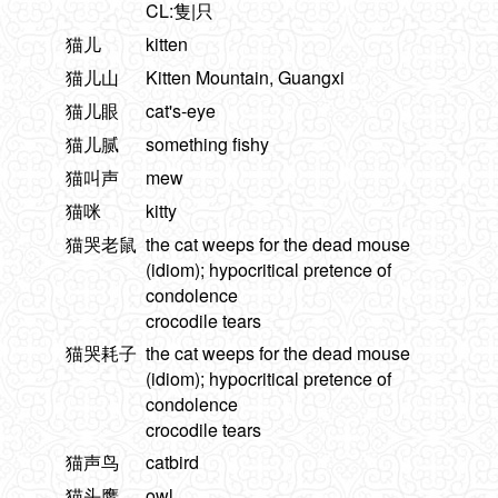
CL:隻|只
猫儿
kitten
猫儿山
Kitten Mountain, Guangxi
猫儿眼
cat's-eye
猫儿腻
something fishy
猫叫声
mew
猫咪
kitty
猫哭老鼠
the cat weeps for the dead mouse
(idiom); hypocritical pretence of
condolence
crocodile tears
猫哭耗子
the cat weeps for the dead mouse
(idiom); hypocritical pretence of
condolence
crocodile tears
猫声鸟
catbird
猫头鹰
owl