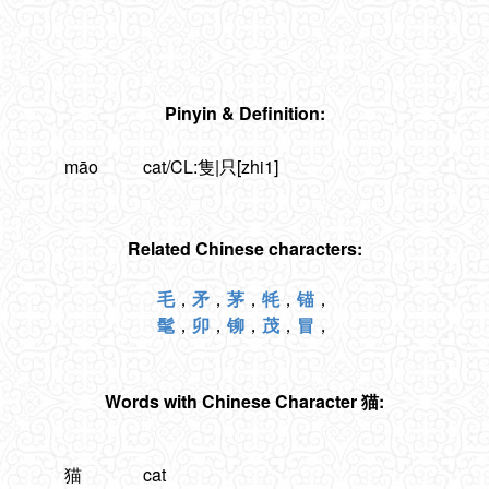
Pinyin & Definition:
māo
cat/CL:隻|只[zhi1]
Related Chinese characters:
毛
，
矛
，
茅
，
牦
，
锚
，
髦
，
卯
，
铆
，
茂
，
冒
，
Words with Chinese Character 猫:
猫
cat