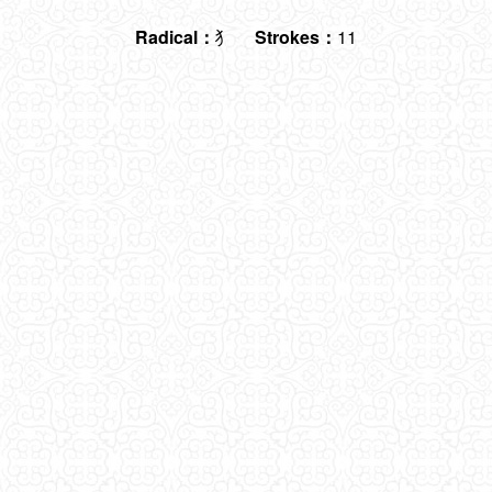
Radical：
犭
Strokes：
11