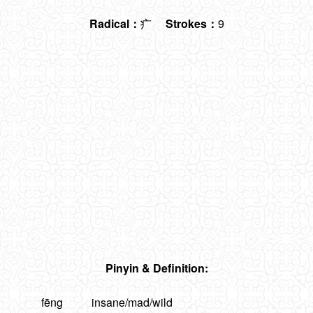
Radical：
疒
Strokes：
9
Pinyin & Definition:
fēng
insane/mad/wild