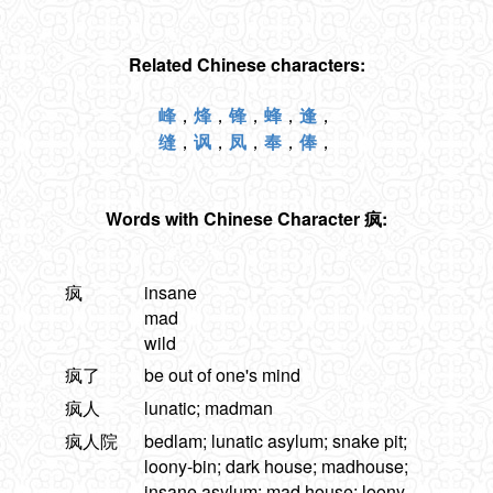
Related Chinese characters:
峰
，
烽
，
锋
，
蜂
，
逢
，
缝
，
讽
，
凤
，
奉
，
俸
，
Words with Chinese Character 疯:
疯
insane
mad
wild
疯了
be out of one's mind
疯人
lunatic; madman
疯人院
bedlam; lunatic asylum; snake pit;
loony-bin; dark house; madhouse;
insane asylum; mad house; loony