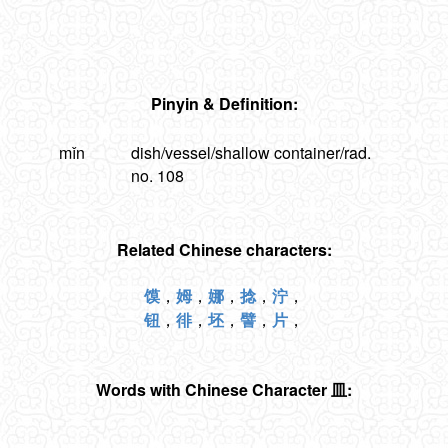
Pinyin & Definition:
mǐn
dish/vessel/shallow container/rad.
no. 108
Related Chinese characters:
馍
，
姆
，
娜
，
捻
，
泞
，
钮
，
徘
，
坯
，
譬
，
片
，
Words with Chinese Character 皿: