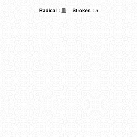
Radical：
皿
Strokes：
5