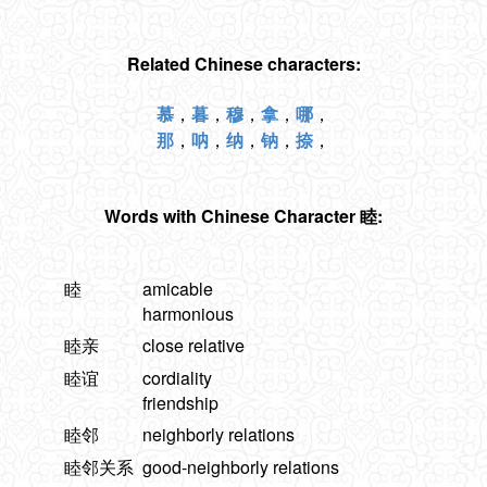
Related Chinese characters:
慕
，
暮
，
穆
，
拿
，
哪
，
那
，
呐
，
纳
，
钠
，
捺
，
Words with Chinese Character 睦:
睦
amicable
harmonious
睦亲
close relative
睦谊
cordiality
friendship
睦邻
neighborly relations
睦邻关系
good-neighborly relations