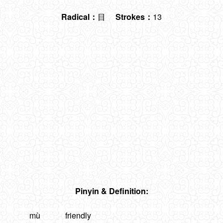
Radical：
目
Strokes：
13
Pinyin & Definition:
mù
friendly