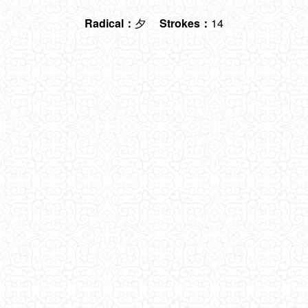
Radical：
夕
Strokes：
14