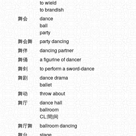
to wield
to brandish
舞会
dance
ball
party
舞会舞
party dancing
舞伴
dancing partner
舞俑
a figurine of dancer
舞剑
to perform a sword-dance
舞剧
dance drama
ballet
舞动
throw about
舞厅
dance hall
ballroom
CL:間|间
舞厅舞
ballroom dancing
舞台
stage