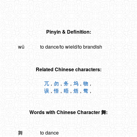
Pinyin & Definition:
wǔ
to dance/to wield/to brandish
Related Chinese characters:
兀
，
勿
，
务
，
坞
，
物
，
误
，
悟
，
晤
，
焐
，
骛
，
Words with Chinese Character 舞:
舞
to dance