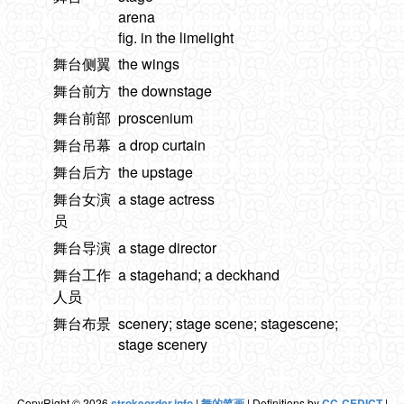
arena
fig. in the limelight
舞台侧翼
the wings
舞台前方
the downstage
舞台前部
proscenium
舞台吊幕
a drop curtain
舞台后方
the upstage
舞台女演
a stage actress
员
舞台导演
a stage director
舞台工作
a stagehand; a deckhand
人员
舞台布景
scenery; stage scene; stagescene;
stage scenery
CopyRight © 2026
strokeorder.info
|
舞的笔画
| Definitions by
CC-CEDICT
|