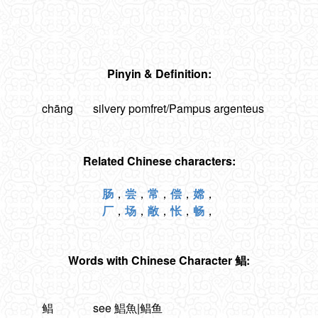
Pinyin & Definition:
chāng
silvery pomfret/Pampus argenteus
Related Chinese characters:
肠
，
尝
，
常
，
偿
，
嫦
，
厂
，
场
，
敞
，
怅
，
畅
，
Words with Chinese Character 鲳:
鲳
see 鯧魚|鲳鱼